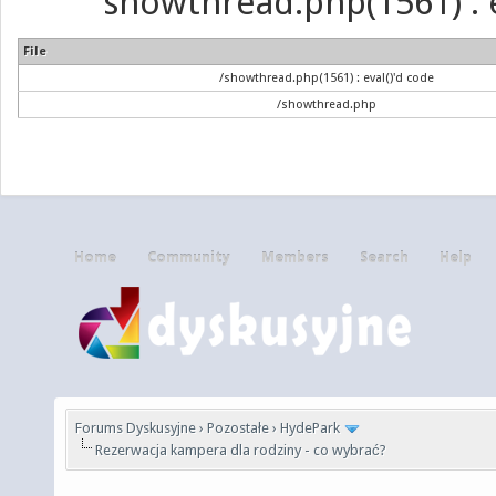
showthread.php(1561) : e
File
/showthread.php(1561) : eval()'d code
/showthread.php
Home
Community
Members
Search
Help
Forums Dyskusyjne
›
Pozostałe
›
HydePark
Rezerwacja kampera dla rodziny - co wybrać?