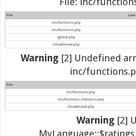
File: inc/function
File
Line
/inc/functions.php
/inc/functions.php
/global.php
/showthread.php
Warning
[2] Undefined arra
inc/functions.p
File
/inc/functions.php
/inc/functions_indicators.php
/showthread.php
Warning
[2] 
MyLanguage::$ratings_u