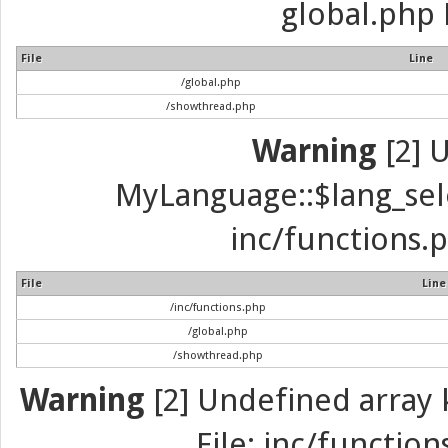
global.php 
File
Line
/global.php
/showthread.php
Warning
[2] 
MyLanguage::$lang_selec
inc/functions.p
File
Line
/inc/functions.php
/global.php
/showthread.php
Warning
[2] Undefined array k
File: inc/function