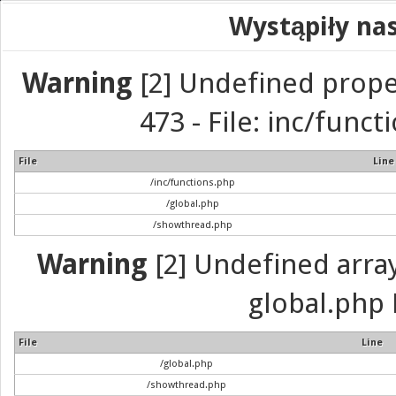
Wystąpiły na
Warning
[2] Undefined prope
473 - File: inc/func
File
Line
/inc/functions.php
/global.php
/showthread.php
Warning
[2] Undefined array 
global.php 
File
Line
/global.php
/showthread.php