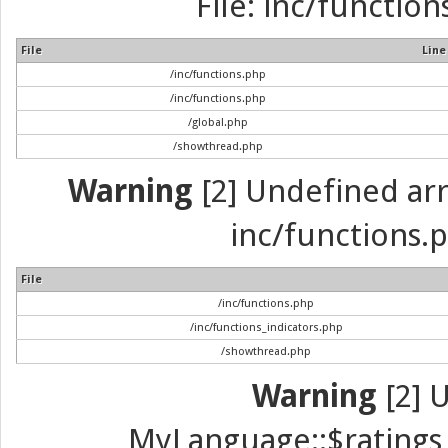
File: inc/function
File
Line
/inc/functions.php
/inc/functions.php
/global.php
/showthread.php
Warning
[2] Undefined arra
inc/functions.p
File
/inc/functions.php
/inc/functions_indicators.php
/showthread.php
Warning
[2] 
MyLanguage::$ratings_u