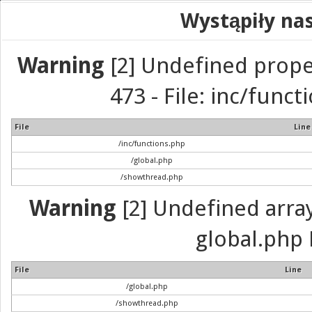
Wystąpiły na
Warning
[2] Undefined prope
473 - File: inc/func
File
Line
/inc/functions.php
/global.php
/showthread.php
Warning
[2] Undefined array 
global.php 
File
Line
/global.php
/showthread.php