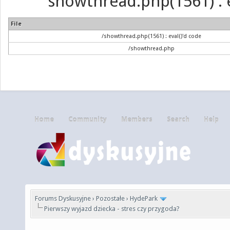
showthread.php(1561) : e
File
/showthread.php(1561) : eval()'d code
/showthread.php
Home
Community
Members
Search
Help
Forums Dyskusyjne
›
Pozostałe
›
HydePark
Pierwszy wyjazd dziecka - stres czy przygoda?