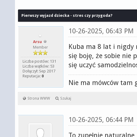
Pierwszy wyjazd dziecka - stres czy przygoda?
10-26-2025, 06:43 PM
Arsu
Kuba ma 8 lat i nigdy
Member
się boję, że sobie nie 
Liczba postów: 131
się uczyć samodzielnoś
Liczba wątków: 53
Dołączył: Sep 2017
Reputacja:
0
Nie ma mówców tam gd
Strona WWW
Szukaj
10-26-2025, 06:44 PM
To zupełnie naturalne,