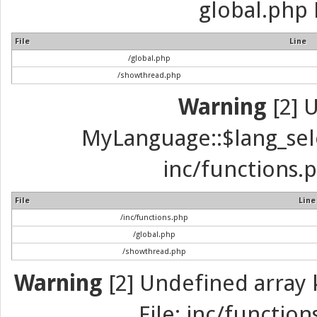
global.php 
File
Line
/global.php
/showthread.php
Warning
[2] 
MyLanguage::$lang_selec
inc/functions.p
File
Line
/inc/functions.php
/global.php
/showthread.php
Warning
[2] Undefined array k
File: inc/function