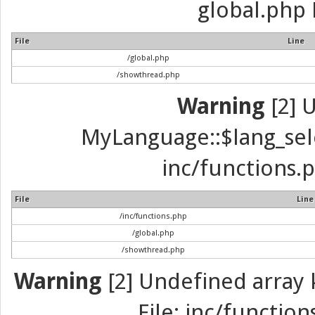
global.php 
File
Line
/global.php
/showthread.php
Warning
[2] 
MyLanguage::$lang_selec
inc/functions.p
File
Line
/inc/functions.php
/global.php
/showthread.php
Warning
[2] Undefined array k
File: inc/function