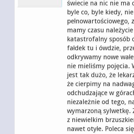
świecie na nic nie ma
byle co, byle kiedy, 
pełnowartościowego, z
mamy czasu należycie 
katastrofalny sposób 
fałdek tu i ówdzie, pr
odkrywamy nowe wałeczk
nie mieliśmy pojęcia.
jest tak dużo, że leka
że cierpimy na nadwagę
odchudzające w górach
niezależnie od tego, n
wymarzoną sylwetkę. 
z niewielkim brzuszkie
nawet otyłe. Poleca s