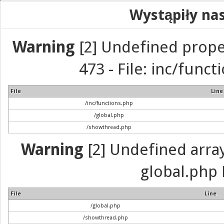
Wystąpiły na
Warning
[2] Undefined prope
473 - File: inc/func
File
Line
/inc/functions.php
/global.php
/showthread.php
Warning
[2] Undefined array 
global.php 
File
Line
/global.php
/showthread.php