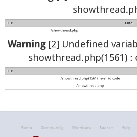
showthread.ph
File
Line
/showthread.php
Warning
[2] Undefined variabl
showthread.php(1561) : e
File
/showthread.php(1561) : eval()'d code
/showthread.php
Home
Community
Members
Search
Help