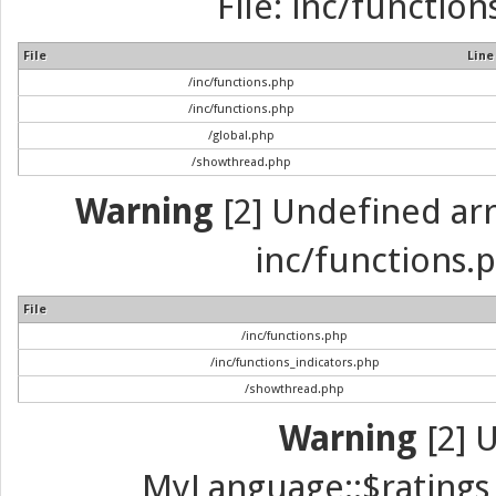
File: inc/function
File
Line
/inc/functions.php
/inc/functions.php
/global.php
/showthread.php
Warning
[2] Undefined arra
inc/functions.p
File
/inc/functions.php
/inc/functions_indicators.php
/showthread.php
Warning
[2] 
MyLanguage::$ratings_u