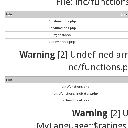
File: inc/function
File
Line
/inc/functions.php
/inc/functions.php
/global.php
/showthread.php
Warning
[2] Undefined arra
inc/functions.p
File
/inc/functions.php
/inc/functions_indicators.php
/showthread.php
Warning
[2] 
MyLanguage::$ratings_u