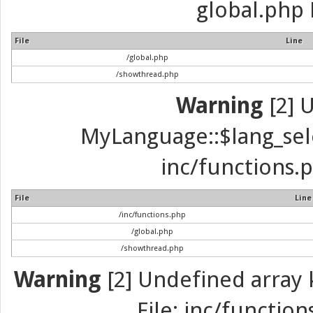
global.php 
File
Line
/global.php
/showthread.php
Warning
[2] 
MyLanguage::$lang_selec
inc/functions.p
File
Line
/inc/functions.php
/global.php
/showthread.php
Warning
[2] Undefined array k
File: inc/function