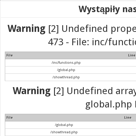
Wystąpiły na
Warning
[2] Undefined prope
473 - File: inc/func
File
Line
/inc/functions.php
/global.php
/showthread.php
Warning
[2] Undefined array 
global.php 
File
Line
/global.php
/showthread.php