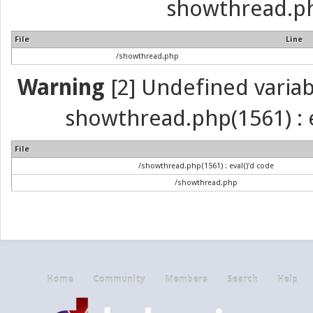
showthread.ph
File
Line
/showthread.php
Warning
[2] Undefined variabl
showthread.php(1561) : e
File
/showthread.php(1561) : eval()'d code
/showthread.php
Home
Community
Members
Search
Help