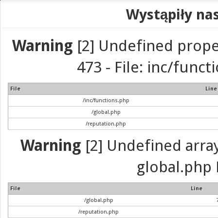
Wystąpiły na
Warning
[2] Undefined prope
473 - File: inc/func
File
Line
/inc/functions.php
/global.php
/reputation.php
Warning
[2] Undefined array 
global.php 
File
Line
/global.php
/reputation.php