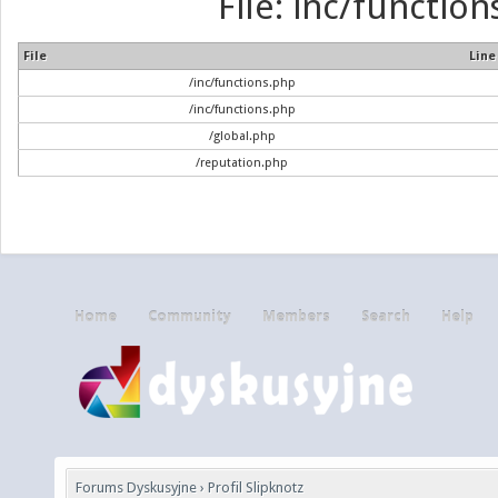
File: inc/function
File
Line
/inc/functions.php
/inc/functions.php
/global.php
/reputation.php
Home
Community
Members
Search
Help
Forums Dyskusyjne
›
Profil Slipknotz