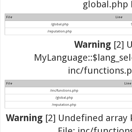
global.php 
File
Line
/global.php
/reputation.php
Warning
[2] 
MyLanguage::$lang_selec
inc/functions.p
File
Line
/inc/functions.php
/global.php
/reputation.php
Warning
[2] Undefined array k
File: inc/function