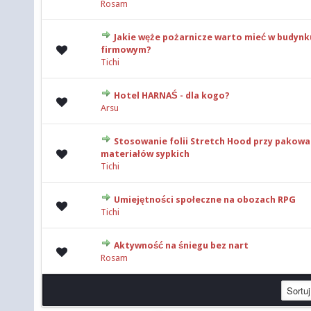
Rosam
Jakie węże pożarnicze warto mieć w budynk
0 głosów - średnia ocena: 0 na 5 gwiazdek
firmowym?
Tichi
Hotel HARNAŚ - dla kogo?
0 głosów - średnia ocena: 0 na 5 gwiazdek
Arsu
Stosowanie folii Stretch Hood przy pakowa
0 głosów - średnia ocena: 0 na 5 gwiazdek
materiałów sypkich
Tichi
Umiejętności społeczne na obozach RPG
0 głosów - średnia ocena: 0 na 5 gwiazdek
Tichi
Aktywność na śniegu bez nart
0 głosów - średnia ocena: 0 na 5 gwiazdek
Rosam