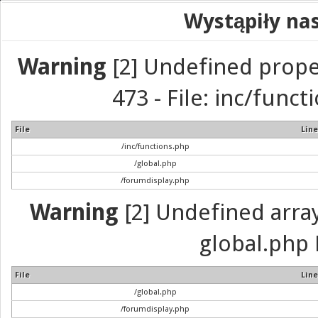
Wystąpiły na
Warning
[2] Undefined prope
473 - File: inc/func
File
Line
/inc/functions.php
/global.php
/forumdisplay.php
Warning
[2] Undefined array 
global.php 
File
Line
/global.php
/forumdisplay.php