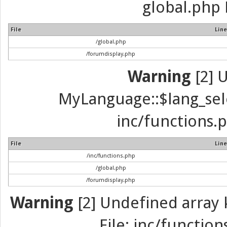
global.php 
File
Line
/global.php
/forumdisplay.php
Warning
[2] 
MyLanguage::$lang_selec
inc/functions.p
File
Line
/inc/functions.php
/global.php
/forumdisplay.php
Warning
[2] Undefined array k
File: inc/function