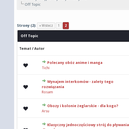
Off Topic
Strony (2):
« Wstecz
1
2
Off Topic
/
Temat
Autor
Polecany obóz anime i manga
0 głosów - średnia ocena: 0 na 5 gwiazdek
Tichi
Wynajem interkomów - zalety tego
0 głosów - średnia ocena: 0 na 5 gwiazdek
rozwiązania
Rosam
Obozy i kolonie żeglarskie - dla kogo?
0 głosów - średnia ocena: 0 na 5 gwiazdek
Arsu
Klasyczny jednoczęściowy strój do pływania