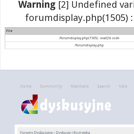
Warning
[2] Undefined vari
forumdisplay.php(1505) : 
File
/forumdisplay.php(1505) : eval()'d code
/forumdisplay.php
Home
Community
Members
Search
Help
Forums Dyskusyjne
›
Dyskusje i Rozrywka