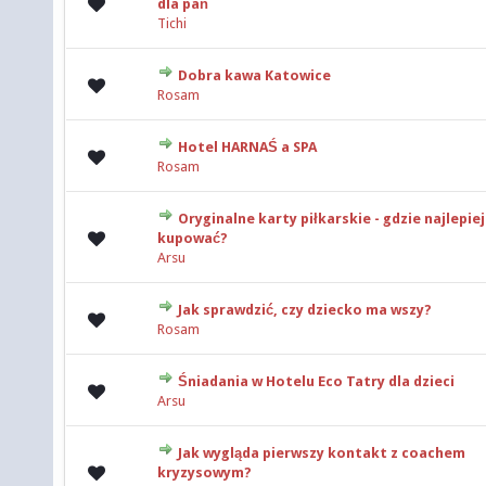
0 głosów - średnia ocena: 0 na 5 gwiazdek
dla pań
Tichi
Dobra kawa Katowice
0 głosów - średnia ocena: 0 na 5 gwiazdek
Rosam
Hotel HARNAŚ a SPA
0 głosów - średnia ocena: 0 na 5 gwiazdek
Rosam
Oryginalne karty piłkarskie - gdzie najlepiej
0 głosów - średnia ocena: 0 na 5 gwiazdek
kupować?
Arsu
Jak sprawdzić, czy dziecko ma wszy?
0 głosów - średnia ocena: 0 na 5 gwiazdek
Rosam
Śniadania w Hotelu Eco Tatry dla dzieci
0 głosów - średnia ocena: 0 na 5 gwiazdek
Arsu
Jak wygląda pierwszy kontakt z coachem
0 głosów - średnia ocena: 0 na 5 gwiazdek
kryzysowym?