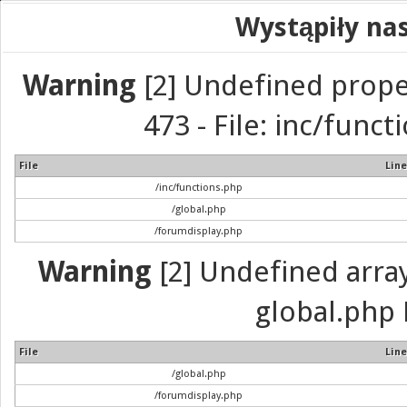
Wystąpiły na
Warning
[2] Undefined prope
473 - File: inc/func
File
Line
/inc/functions.php
/global.php
/forumdisplay.php
Warning
[2] Undefined array 
global.php 
File
Line
/global.php
/forumdisplay.php