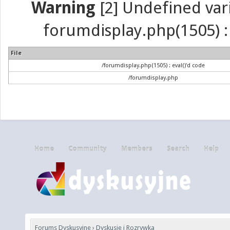
Warning
[2] Undefined vari
forumdisplay.php(1505) : 
File
/forumdisplay.php(1505) : eval()'d code
/forumdisplay.php
Home
Community
Members
Search
Help
Forums Dyskusyjne
›
Dyskusje i Rozrywka