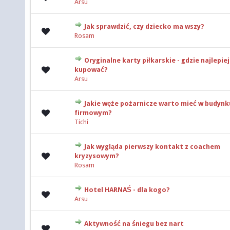
Arsu
Jak sprawdzić, czy dziecko ma wszy?
0 głosów - średnia ocena: 0 na 5 gwiazdek
Rosam
Oryginalne karty piłkarskie - gdzie najlepiej
0 głosów - średnia ocena: 0 na 5 gwiazdek
kupować?
Arsu
Jakie węże pożarnicze warto mieć w budynk
0 głosów - średnia ocena: 0 na 5 gwiazdek
firmowym?
Tichi
Jak wygląda pierwszy kontakt z coachem
0 głosów - średnia ocena: 0 na 5 gwiazdek
kryzysowym?
Rosam
Hotel HARNAŚ - dla kogo?
0 głosów - średnia ocena: 0 na 5 gwiazdek
Arsu
Aktywność na śniegu bez nart
0 głosów - średnia ocena: 0 na 5 gwiazdek