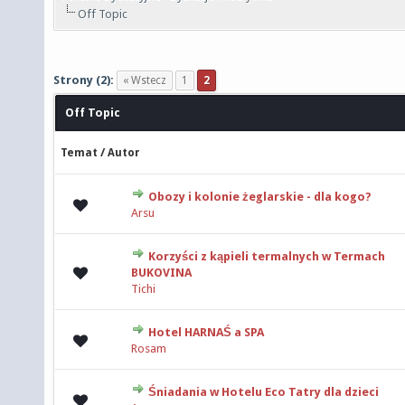
Off Topic
Strony (2):
« Wstecz
1
2
Off Topic
/
Temat
Autor
Obozy i kolonie żeglarskie - dla kogo?
0 głosów - średnia ocena: 0 na 5 gwiazdek
Arsu
Korzyści z kąpieli termalnych w Termach
0 głosów - średnia ocena: 0 na 5 gwiazdek
BUKOVINA
Tichi
Hotel HARNAŚ a SPA
0 głosów - średnia ocena: 0 na 5 gwiazdek
Rosam
Śniadania w Hotelu Eco Tatry dla dzieci
0 głosów - średnia ocena: 0 na 5 gwiazdek