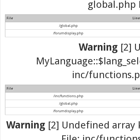
global.php 
File
Line
/global.php
/forumdisplay.php
Warning
[2] 
MyLanguage::$lang_selec
inc/functions.p
File
Line
/inc/functions.php
/global.php
/forumdisplay.php
Warning
[2] Undefined array k
File: inc/function