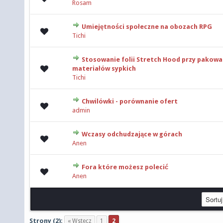
Rosam
Umiejętności społeczne na obozach RPG
0 głosów - średnia ocena: 0 na 5 gwiazdek
Tichi
Stosowanie folii Stretch Hood przy pakowa
0 głosów - średnia ocena: 0 na 5 gwiazdek
materiałów sypkich
Tichi
Chwilówki - porównanie ofert
0 głosów - średnia ocena: 0 na 5 gwiazdek
admin
Wczasy odchudzające w górach
0 głosów - średnia ocena: 0 na 5 gwiazdek
Anen
Fora które możesz polecić
0 głosów - średnia ocena: 0 na 5 gwiazdek
Anen
Strony (2):
« Wstecz
1
2