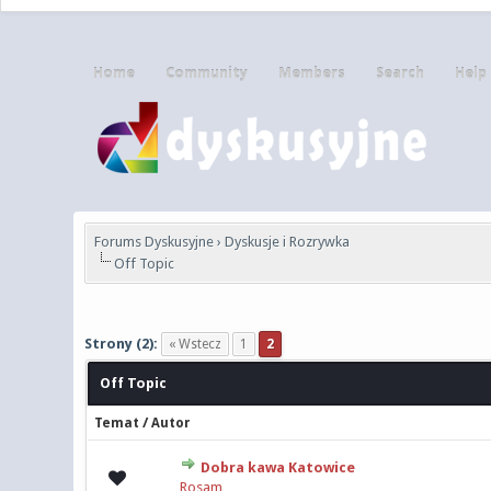
Home
Community
Members
Search
Help
Forums Dyskusyjne
›
Dyskusje i Rozrywka
Off Topic
Strony (2):
« Wstecz
1
2
Off Topic
/
Temat
Autor
Dobra kawa Katowice
0 głosów - średnia o
Rosam