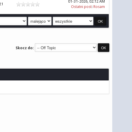
01-31-2026, 02:12 AM
21
Ostatni post
:
Rosam
Skocz do: