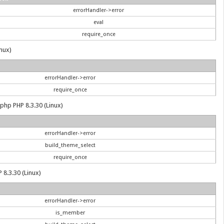
errorHandler->error
eval
require_once
inux)
errorHandler->error
require_once
.php PHP 8.3.30 (Linux)
errorHandler->error
build_theme_select
require_once
 8.3.30 (Linux)
errorHandler->error
is_member