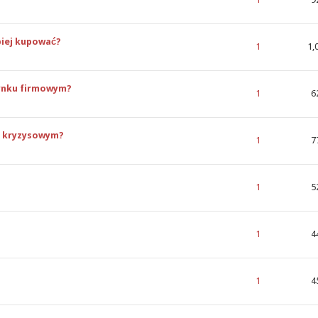
epiej kupować?
cena: 0 na 5 gwiazdek
1
1,
dynku firmowym?
cena: 0 na 5 gwiazdek
1
6
m kryzysowym?
cena: 0 na 5 gwiazdek
1
7
cena: 0 na 5 gwiazdek
1
5
cena: 0 na 5 gwiazdek
1
4
cena: 0 na 5 gwiazdek
1
4