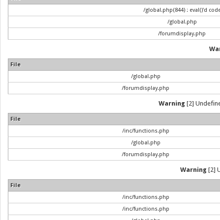
/global.php(844) : eval()'d cod
/global.php
/forumdisplay.php
Wa
File
/global.php
/forumdisplay.php
Warning
[2] Undefine
File
/inc/functions.php
/global.php
/forumdisplay.php
Warning
[2] 
File
/inc/functions.php
/inc/functions.php