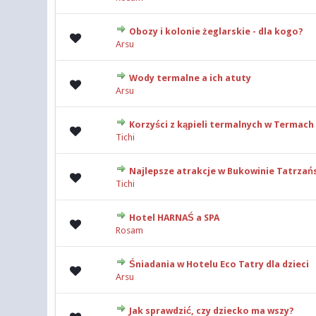
Obozy i kolonie żeglarskie - dla kogo?
0 głosów - średnia o
Arsu
Wody termalne a ich atuty
0 głosów - średnia o
Arsu
Korzyści z kąpieli termalnych w Termac
0 głosów - średnia o
Tichi
Najlepsze atrakcje w Bukowinie Tatrzańs
0 głosów - średnia o
Tichi
Hotel HARNAŚ a SPA
0 głosów - średnia o
Rosam
Śniadania w Hotelu Eco Tatry dla dzieci
0 głosów - średnia o
Arsu
Jak sprawdzić, czy dziecko ma wszy?
0 głosów - średnia o