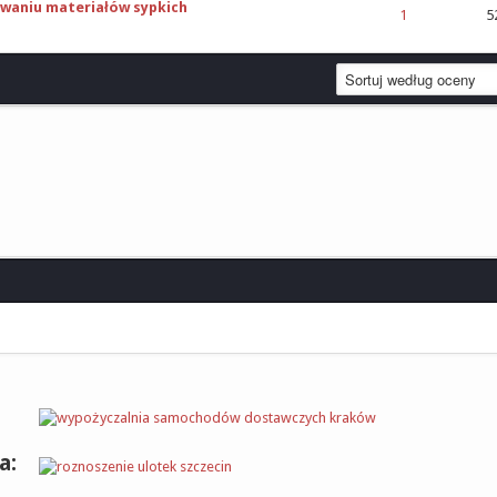
owaniu materiałów sypkich
cena: 0 na 5 gwiazdek
1
5
a: