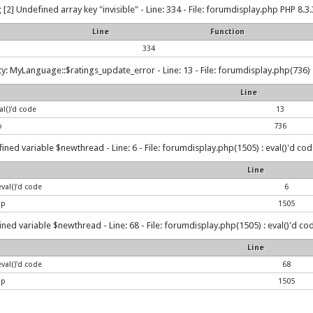
g
[2] Undefined array key "invisible" - Line: 334 - File: forumdisplay.php PHP 8.3.
Line
Function
334
: MyLanguage::$ratings_update_error - Line: 13 - File: forumdisplay.php(736) : 
Line
al()'d code
13
p
736
ined variable $newthread - Line: 6 - File: forumdisplay.php(1505) : eval()'d cod
Line
val()'d code
6
hp
1505
ned variable $newthread - Line: 68 - File: forumdisplay.php(1505) : eval()'d cod
Line
val()'d code
68
hp
1505