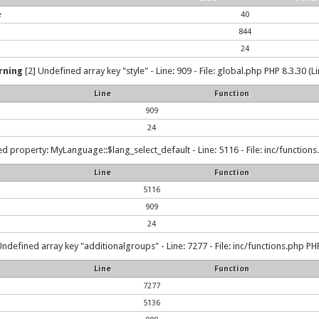
e
40
844
24
rning
[2] Undefined array key "style" - Line: 909 - File: global.php PHP 8.3.30 (L
Line
Function
909
24
d property: MyLanguage::$lang_select_default - Line: 5116 - File: inc/functions
Line
Function
5116
909
24
Undefined array key "additionalgroups" - Line: 7277 - File: inc/functions.php PHP
Line
Function
7277
5136