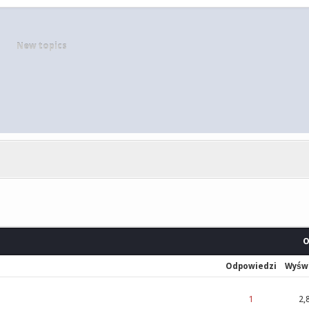
New topics
O
Odpowiedzi
Wyświ
cena: 0 na 5 gwiazdek
1
2,