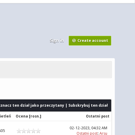
Sign in
Create account
znacz ten dział jako przeczytany
|
Subskrybuj ten dział
[
]
etleń
Ocena
rosn.
Ostatni post
02-12-2023, 04:32 AM
805
Ostatni post
:
Arsu