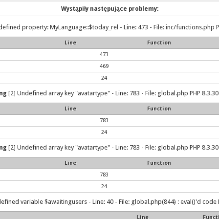
Wystąpiły następujące problemy:
efined property: MyLanguage::$today_rel - Line: 473 - File: inc/functions.php P
Line
Function
473
469
24
ng
[2] Undefined array key "avatartype" - Line: 783 - File: global.php PHP 8.3.30
Line
Function
783
24
ng
[2] Undefined array key "avatartype" - Line: 783 - File: global.php PHP 8.3.30
Line
Function
783
24
efined variable $awaitingusers - Line: 40 - File: global.php(844) : eval()'d code 
Line
Funct