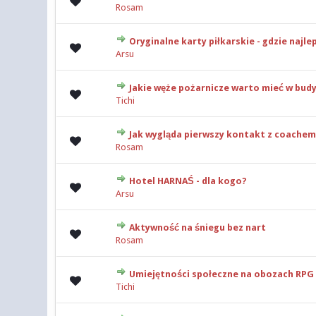
Rosam
Oryginalne karty piłkarskie - gdzie najl
0 głosów - średnia o
Arsu
Jakie węże pożarnicze warto mieć w bu
0 głosów - średnia o
Tichi
Jak wygląda pierwszy kontakt z coache
0 głosów - średnia o
Rosam
Hotel HARNAŚ - dla kogo?
0 głosów - średnia o
Arsu
Aktywność na śniegu bez nart
0 głosów - średnia o
Rosam
Umiejętności społeczne na obozach RPG
0 głosów - średnia o
Tichi